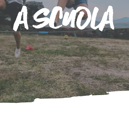
A
S
C
U
O
L
A