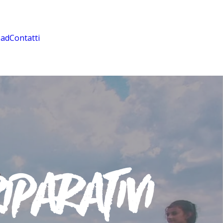
ad
Contatti
R
I
P
A
R
A
T
I
V
I