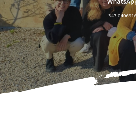
WhatsAp
347 040691