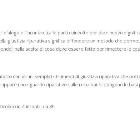
o il dialogo e l’incontro tra le parti coinvolte per dare nuovo signif
lla giustizia riparativa significa diffondere un metodo che perme
olgendoli nella scelta di cosa deve essere fatto per rimettere le co
tatto con alcuni semplici strumenti di giustizia riparativa che pot
luppare uno sguardo riparativo sulle relazioni. si pongono le basi p
icolato in 4 incontri da 3h