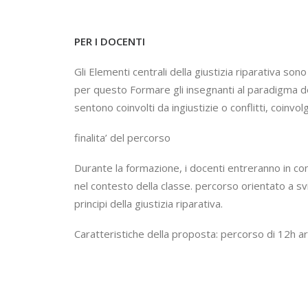
PER I DOCENTI
Gli Elementi centrali della giustizia riparativa son
per questo Formare gli insegnanti al paradigma de
sentono coinvolti da ingiustizie o conflitti, coinv
finalita’ del percorso
Durante la formazione, i docenti entreranno in con
nel contesto della classe. percorso orientato a svi
principi della giustizia riparativa.
Caratteristiche della proposta: percorso di 12h art