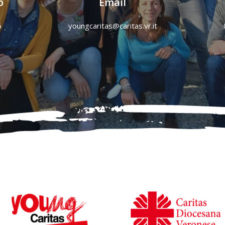
p
Email
6
youngcaritas@caritas.vr.it