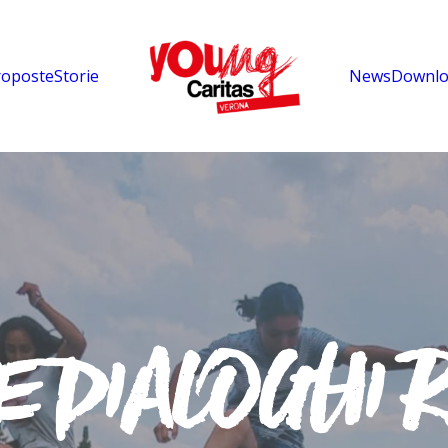
roposte
Storie
News
Downlo
E
D
I
A
L
O
G
H
I