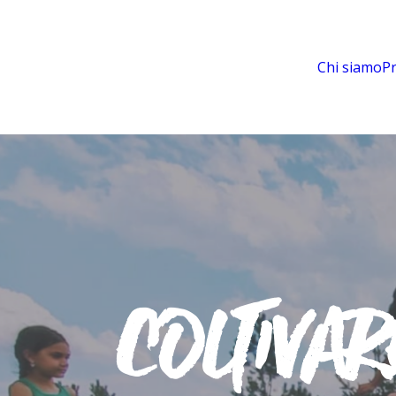
Chi siamo
P
C
O
L
T
I
V
A
R