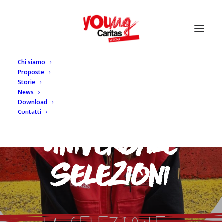
Chi siamo
Proposte
Storie
News
S
e
r
v
i
z
i
o
C
i
v
i
l
e
Download
Contatti
U
n
i
v
e
r
s
a
l
e
S
e
l
e
z
i
o
n
i