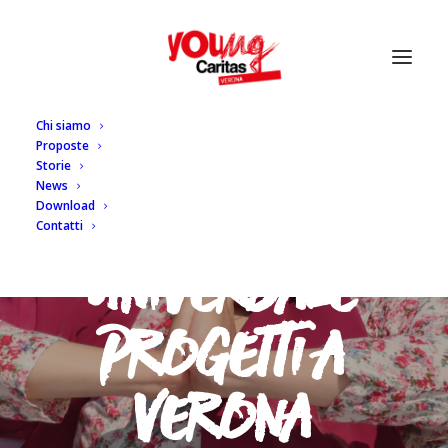
Chi siamo
Proposte
Storie
News
S
e
r
v
i
z
i
o
C
i
v
i
l
e
Download
Contatti
U
n
i
v
e
r
s
a
l
e
P
r
o
g
e
t
t
i
a
V
e
r
o
n
a