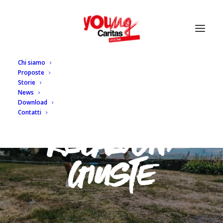
Chi siamo
Proposte
Storie
News
C
O
S
T
R
U
I
R
E
Download
Contatti
R
E
L
A
Z
I
O
N
I
G
I
U
S
T
E