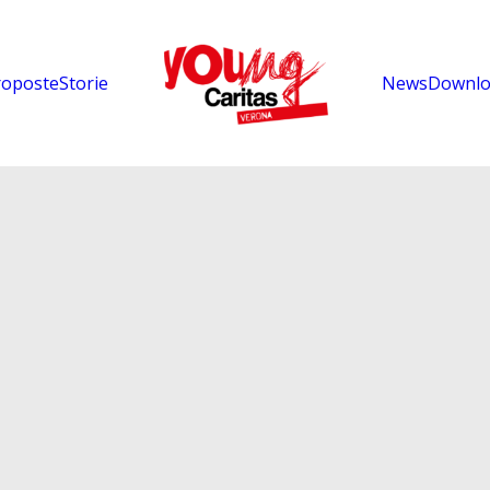
roposte
Storie
News
Downlo