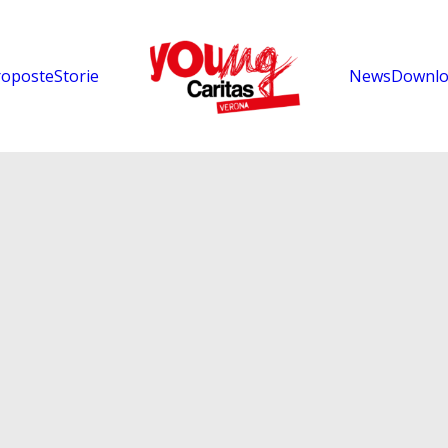
roposte
Storie
News
Downlo